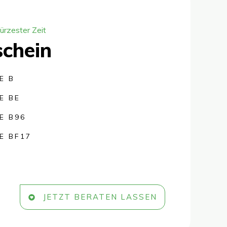
ürzester Zeit
schein
E B
E BE
E B96
E BF17
JETZT BERATEN LASSEN