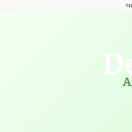
TE
D
A